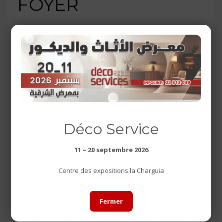
FOYER
La 16ème édition du Salon « MENZILI Expo
2017 » a ouvert ses portes le 12 Mai et se
poursuivra jusqu’au 21 de ce mois au Centre
International des Foires et Expositions. La
Charguia (Tunis)
Menzili Expo est considéré comme le salon
spécialisé des équipements de la maison. C’est
Déco Service
l’un des salons qui remporte le plus de succès
parmi les foires commerciales, compte tenu
11 – 20 septembre 2026
des opportunités offertes aussi bien pour les
Centre des expositions la Charguia
visiteurs que pour les exposants.
Environ 70 exposants y prennent part pour
Fermer
présenterb au public avide de nouveautés des