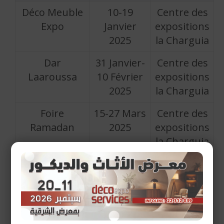
Déco Meuble
10-19
Centre des
Expo
Janvier
expositions
2025
la Charguia
Dar
31 Janvier-
Centre des
Laaroussa
10 Février
expositions
2025
la Charguia
Foire
15-27 Mars
Centre des
Ramadan
2025
expositions
la Charguia
Art & Déco
11-20 Avril
Centre des
2025
expositions
la Charguia
Mafrouchette
25-Avr - 05
Centre des